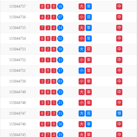
115044757
0
8
8
16
大
单
中
115044756
4
2
1
07
小
双
中
115044755
7
3
4
14
大
单
中
115044754
0
0
2
02
小
单
中
115044753
0
2
8
10
大
双
中
115044752
1
1
9
11
小
单
中
115044751
5
9
3
17
小
单
中
115044750
1
2
0
03
小
单
中
115044749
9
0
6
15
大
单
中
115044748
3
3
5
11
小
单
中
115044747
6
2
3
11
大
双
错
115044746
0
7
9
16
大
单
中
115044745
4
7
4
15
大
单
中