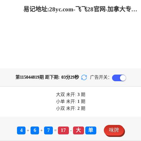
易记地址:28yc.com-飞飞28官网-加拿大专业在线咪牌预测网站
第
115044819
期 距下期:
03
分
29
秒
广告开关：
大双
未开:
3
期
小单
未开:
1
期
小双
未开:
2
期
4
6
7
17
大
单
咪牌
+
+
=
-