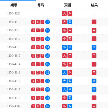
期号
号码
预测
结果
115044820
---
大
双
---
115044819
4
6
7
17
大
双
中
115044818
1
2
8
11
小
单
中
115044817
0
3
7
10
小
双
中
115044816
8
5
1
14
小
单
错
115044815
9
3
7
19
大
单
中
115044814
0
2
3
05
小
单
中
115044813
4
3
5
12
大
双
中
115044812
4
5
2
11
大
双
错
115044811
7
3
0
10
大
单
错
115044810
4
3
6
13
小
双
中
115044809
3
0
2
05
小
双
中