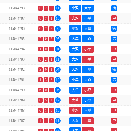
115044798
6
2
3
11
小双
大单
错
115044797
8
7
1
16
大双
小单
中
115044796
0
7
2
09
小双
大单
错
115044795
2
0
3
05
大单
小双
错
115044794
1
0
0
01
大双
小单
中
115044793
8
2
1
11
大双
小单
中
115044792
3
0
1
04
大双
小单
错
115044791
1
3
6
10
小单
大双
错
115044790
6
0
0
06
大单
小双
中
115044789
8
5
4
17
大单
小双
中
115044788
0
1
9
10
小双
大单
中
115044787
4
1
6
11
大双
小单
中