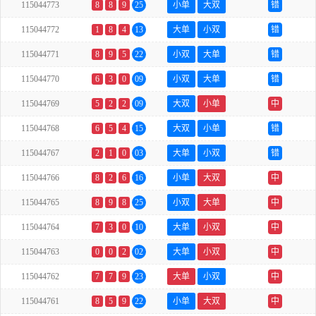
115044773
8
8
9
25
小单
大双
错
115044772
1
8
4
13
大单
小双
错
115044771
8
9
5
22
小双
大单
错
115044770
6
3
0
09
小双
大单
错
115044769
5
2
2
09
大双
小单
中
115044768
6
5
4
15
大双
小单
错
115044767
2
1
0
03
大单
小双
错
115044766
8
2
6
16
小单
大双
中
115044765
8
9
8
25
小双
大单
中
115044764
7
3
0
10
大单
小双
中
115044763
0
0
2
02
大单
小双
中
115044762
7
7
9
23
大单
小双
中
115044761
8
5
9
22
小单
大双
中