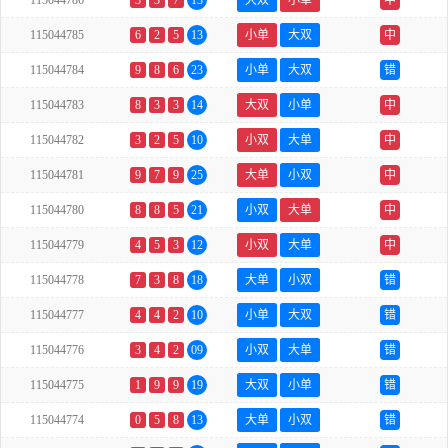
115044786
3
3
7
13
大双
小单
中
115044785
6
2
5
13
小单
大双
中
115044784
9
8
6
23
小单
大双
错
115044783
8
3
3
14
大双
小单
中
115044782
3
2
5
10
小双
大单
中
115044781
9
7
9
25
大单
小双
中
115044780
8
8
5
21
小双
大单
中
115044779
4
5
3
12
小双
大单
中
115044778
7
3
8
18
大单
小双
错
115044777
4
4
2
10
小单
大双
错
115044776
3
4
2
09
小双
大单
错
115044775
1
9
9
19
大双
小单
错
115044774
0
5
8
13
大单
小双
错