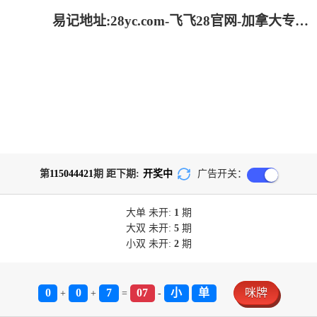
易记地址:28yc.com-飞飞28官网-加拿大专业在线咪牌预测网站
第
115044421
期 距下期:
开奖中
广告开关：
大单
未开:
1
期
大双
未开:
5
期
小双
未开:
2
期
0
0
7
07
小
单
咪牌
+
+
=
-