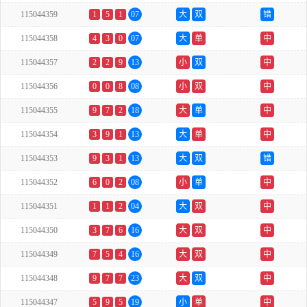
115044359
1
5
1
07
大
双
错
115044358
4
3
0
07
大
单
中
115044357
2
2
9
13
小
双
中
115044356
0
0
8
08
小
双
中
115044355
9
7
2
18
大
单
中
115044354
3
9
1
13
大
单
中
115044353
9
3
1
13
大
双
错
115044352
6
0
2
08
小
单
中
115044351
1
1
2
04
大
双
中
115044350
3
7
6
16
大
双
中
115044349
7
5
4
16
大
双
中
115044348
9
7
7
23
大
双
中
115044347
5
9
5
19
小
单
中