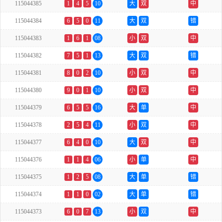
115044385
1
4
5
10
大
双
中
115044384
6
5
0
11
大
双
错
115044383
1
6
1
08
小
双
中
115044382
7
5
1
13
大
双
错
115044381
8
0
2
10
小
双
中
115044380
9
0
1
10
小
双
中
115044379
6
5
5
16
大
单
中
115044378
2
5
4
11
小
双
中
115044377
6
4
0
10
大
双
中
115044376
1
1
4
06
小
单
中
115044375
1
2
5
08
大
单
错
115044374
1
1
0
02
大
单
错
115044373
6
0
7
13
小
双
中