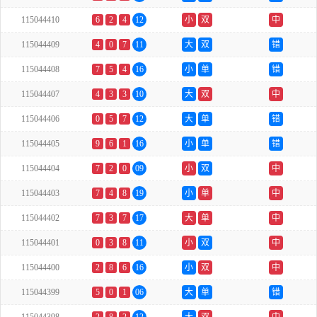
115044410
6
2
4
12
小
双
中
115044409
4
0
7
11
大
双
错
115044408
7
5
4
16
小
单
错
115044407
4
3
3
10
大
双
中
115044406
0
5
7
12
大
单
错
115044405
9
6
1
16
小
单
错
115044404
7
2
0
09
小
双
中
115044403
7
4
8
19
小
单
中
115044402
7
3
7
17
大
单
中
115044401
0
3
8
11
小
双
中
115044400
2
8
6
16
小
双
中
115044399
5
0
1
06
大
单
错