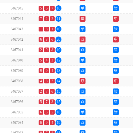
3467045
5
6
7
18
单
错
3467044
7
2
2
11
单
中
3467043
1
8
1
10
单
错
3467042
6
8
6
20
双
中
3467041
2
9
8
19
双
错
3467040
5
4
3
12
单
错
3467039
9
0
4
13
双
错
3467038
4
8
2
14
双
中
3467037
2
7
6
15
双
错
3467036
5
7
3
15
双
错
3467035
6
5
5
16
单
错
3467034
6
9
4
19
双
错