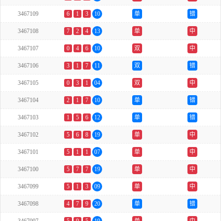
3467109
6
1
3
10
单
错
3467108
7
2
4
13
单
中
3467107
0
4
6
10
双
中
3467106
3
1
7
11
双
错
3467105
0
3
1
04
双
中
3467104
2
1
7
10
单
错
3467103
1
5
6
12
单
错
3467102
5
6
8
19
单
中
3467101
5
1
1
07
单
中
3467100
5
7
7
19
单
中
3467099
5
1
3
09
单
中
3467098
4
7
9
20
单
错