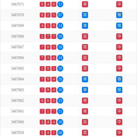
3467071
9
4
0
13
单
中
3467070
0
2
5
07
双
错
3467069
4
1
9
14
单
错
3467068
2
7
7
16
双
中
3467067
7
8
3
18
双
中
3467066
7
3
4
14
双
中
3467065
2
9
5
16
双
中
3467064
7
9
4
20
单
错
3467063
7
9
4
20
单
错
3467062
0
6
9
15
单
中
3467061
7
1
7
15
单
中
3467060
2
4
4
10
双
中
3467059
1
4
1
06
双
中