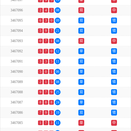
3467097
5
9
5
19
单
中
3467096
2
4
2
08
双
中
3467095
6
3
0
09
双
错
3467094
5
9
7
21
双
错
3467093
0
7
1
08
双
中
3467092
5
7
0
12
单
错
3467091
3
3
5
11
双
错
3467090
5
0
1
06
单
错
3467089
2
1
5
08
单
错
3467088
9
7
9
25
双
错
3467087
8
8
8
24
单
错
3467086
7
9
3
19
双
错
3467085
1
7
3
11
单
中