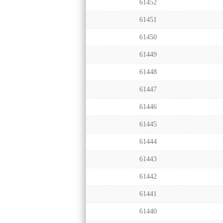
61452
61451
61450
61449
61448
61447
61446
61445
61444
61443
61442
61441
61440