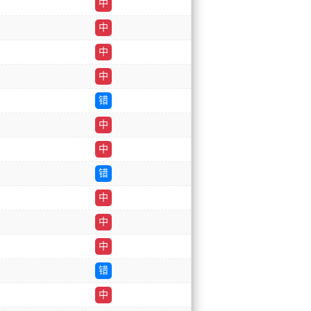
中
中
中
中
错
中
中
错
中
中
中
错
中