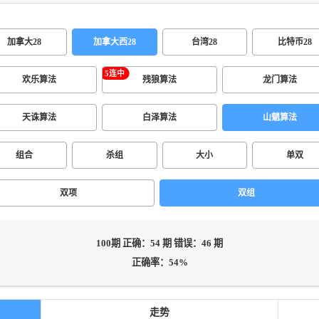
加拿大28
加拿大西28
台湾28
比特币28
欢乐算法
残狼算法
龙门算法
天诛算法
白泽算法
山魈算法
组合
杀组
大小
单双
双项
双组
100期 正确：54 期 错误：46 期
正确率：54%
走势