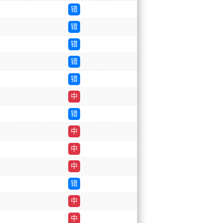
错
错
错
错
错
中
错
中
中
中
错
中
中