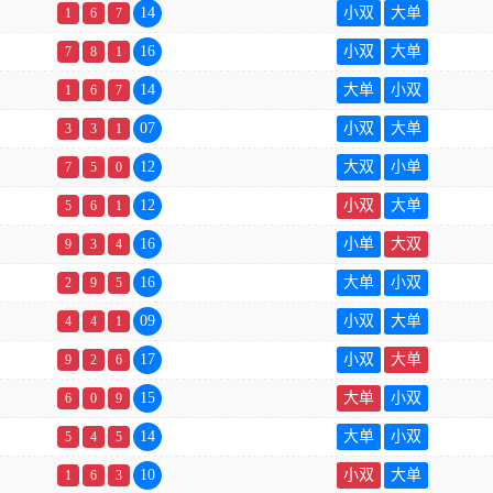
14
小双
大单
1
6
7
16
小双
大单
7
8
1
14
大单
小双
1
6
7
07
小双
大单
3
3
1
12
大双
小单
7
5
0
12
小双
大单
5
6
1
16
小单
大双
9
3
4
16
大单
小双
2
9
5
09
小双
大单
4
4
1
17
小双
大单
9
2
6
15
大单
小双
6
0
9
14
大单
小双
5
4
5
10
小双
大单
1
6
3