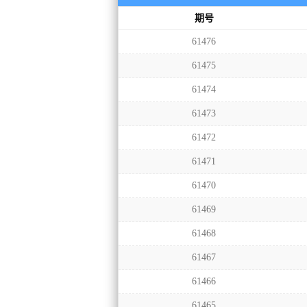
期号
61476
61475
61474
61473
61472
61471
61470
61469
61468
61467
61466
61465