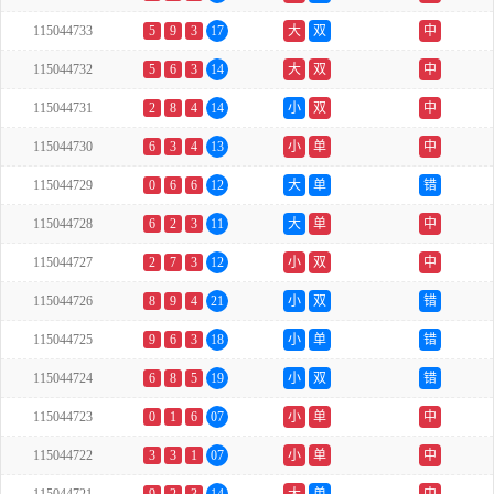
115044733
5
9
3
17
大
双
中
115044732
5
6
3
14
大
双
中
115044731
2
8
4
14
小
双
中
115044730
6
3
4
13
小
单
中
115044729
0
6
6
12
大
单
错
115044728
6
2
3
11
大
单
中
115044727
2
7
3
12
小
双
中
115044726
8
9
4
21
小
双
错
115044725
9
6
3
18
小
单
错
115044724
6
8
5
19
小
双
错
115044723
0
1
6
07
小
单
中
115044722
3
3
1
07
小
单
中