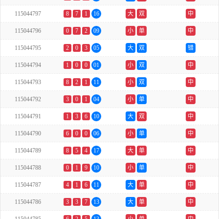
115044797
8
7
1
16
大
双
中
115044796
0
7
2
09
小
单
中
115044795
2
0
3
05
大
双
错
115044794
1
0
0
01
小
双
中
115044793
8
2
1
11
小
双
中
115044792
3
0
1
04
小
单
中
115044791
1
3
6
10
大
双
中
115044790
6
0
0
06
小
单
中
115044789
8
5
4
17
大
单
中
115044788
0
1
9
10
小
单
中
115044787
4
1
6
11
大
单
中
115044786
3
3
7
13
大
单
中