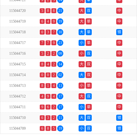
115044721
9
2
3
14
大
单
中
115044720
5
8
8
21
大
双
中
115044719
6
4
9
19
大
单
中
115044718
0
3
7
10
大
单
错
115044717
7
7
9
23
小
单
中
115044716
5
2
2
09
小
双
中
115044715
8
4
2
14
大
双
中
115044714
0
0
2
02
大
双
中
115044713
8
1
4
13
小
单
中
115044712
4
9
4
17
大
双
中
115044711
9
6
2
17
小
单
中
115044710
6
3
2
11
大
双
错
115044709
6
8
5
19
小
双
错