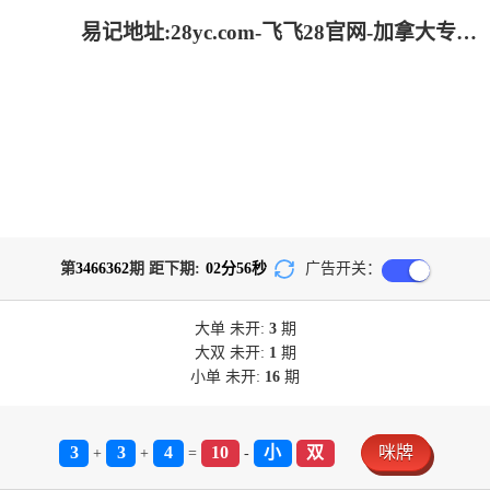
易记地址:28yc.com-飞飞28官网-加拿大专业在线咪牌预测网站
第
3466362
期 距下期:
02
分
56
秒
广告开关：
大单
未开:
3
期
大双
未开:
1
期
小单
未开:
16
期
3
3
4
10
小
双
咪牌
+
+
=
-