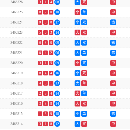
3466326
3
1
4
08
大
双
中
3466325
8
2
0
10
小
单
中
3466324
9
8
0
17
小
双
错
3466323
5
6
3
14
大
双
中
3466322
6
3
0
09
大
双
错
3466321
0
4
2
06
大
单
错
3466320
3
1
5
09
小
双
中
3466319
8
4
4
16
小
双
中
3466318
4
8
1
13
大
单
中
3466317
2
8
4
14
大
单
中
3466316
3
3
8
14
大
双
中
3466315
1
8
9
18
小
单
错
3466314
3
1
8
12
大
双
中